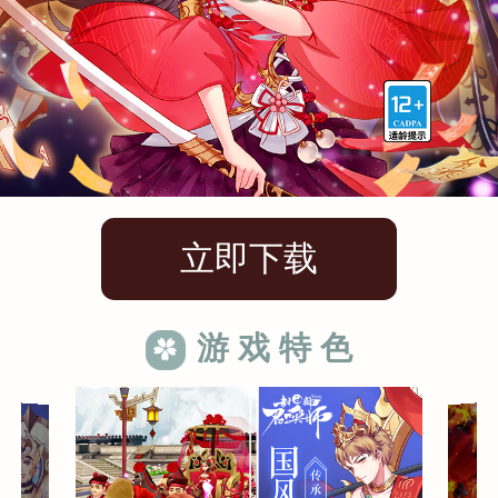
立即下载
游 戏 特 色